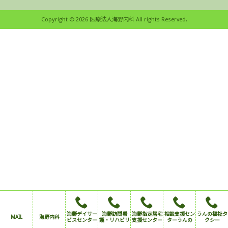
Copyright © 2026 医療法人海野内科 All rights Reserved.
海野デイサー
海野訪問看
海野指定居宅
相談支援セン
うんの福祉タ
MAIL
海野内科
ビスセンター
護・リハビリ
支援センター
ターうんの
クシー